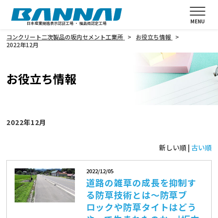
MENU
日本産業規格表示認証工場 ・ 福島県認定工場
コンクリート二次製品の坂内セメント工業所
お役立ち情報
2022年12月
お役立ち情報
2022年12月
新しい順 |
古い順
2022/12/05
道路の雑草の成長を抑制す
る防草技術とは～防草ブ
ロックや防草タイトはどう