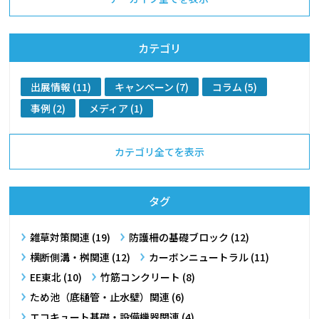
カテゴリ
出展情報 (11)
キャンペーン (7)
コラム (5)
事例 (2)
メディア (1)
カテゴリ全てを表示
タグ
雑草対策関連 (19)
防護柵の基礎ブロック (12)
横断側溝・桝​関連 (12)
カーボンニュートラル (11)
EE東北 (10)
竹筋コンクリート (8)
ため池（底樋管・止水壁）関連 (6)
エコキュート基礎・設備機器関連 (4)