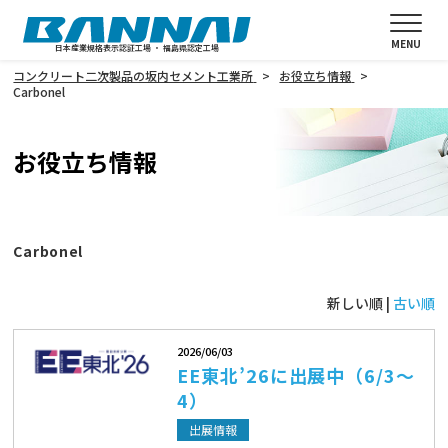
MENU
日本産業規格表示認証工場 ・ 福島県認定工場
コンクリート二次製品の坂内セメント工業所
お役立ち情報
Carbonel
お役立ち情報
Carbonel
新しい順 |
古い順
2026/06/03
EE東北’26に出展中（6/3～
4）
出展情報