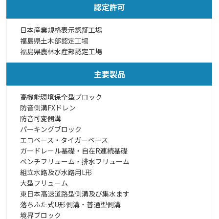
認定許可
日本産業規格表示認証工場
福島県土木部認定工場
福島県農林水産部認定工場
主要製品
高機能環境保全型ブロック
防音側溝FXドレン
防音可変側溝
パーキングブロック
エコベース・タイガーベース
ガードレール基礎・自在R連続基礎
ベンチフリューム・排水フリューム
組立水路及び水路用L形
大型フリューム
東日本高速道路型側溝及び集水ます
落ちふた式U形側溝・普通型側溝
境界ブロック