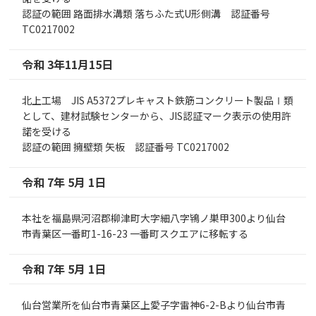
認証の範囲 路面排水溝類 落ちふた式U形側溝 認証番号
TC0217002
令和 3年11月15日
北上工場 JIS A5372プレキャスト鉄筋コンクリート製品Ⅰ類
として、建材試験センターから、JIS認証マーク表示の使用許
諾を受ける
認証の範囲 擁壁類 矢板 認証番号 TC0217002
令和 7年 5月 1日
本社を福島県河沼郡柳津町大字細八字鴇ノ巣甲300より仙台
市青葉区一番町1-16-23 一番町スクエアに移転する
令和 7年 5月 1日
仙台営業所を仙台市青葉区上愛子字雷神6-2-Bより仙台市青